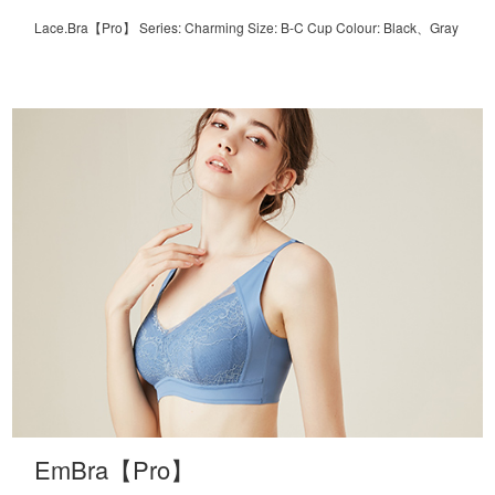
Lace.Bra【Pro】 Series: Charming Size: B-C Cup Colour: Black、Gray
EmBra【Pro】