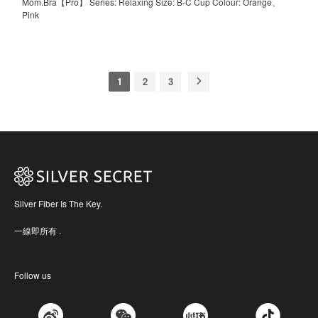
Mom.Bra【Pro】 Series: Relaxing Size: B-C Cup Colour: Orange、
Pink
1
2
3
Silver Fiber Is The Key.
一線即所有 .
Follow us