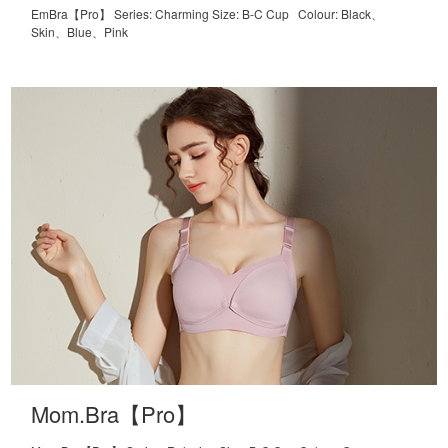
EmBra【Pro】 Series: Charming Size: B-C Cup Colour: Black、
Skin、Blue、Pink
Mom.Bra【Pro】